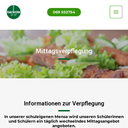
Zum
MAI
Inhalt
069 552754
ME
springen
Mittagsverpflegung
Informationen zur Verpflegung
In unserer schuleigenen Mensa wird unseren Schülerinnen
und Schülern ein täglich wechselndes Mittagsangebot
angeboten.