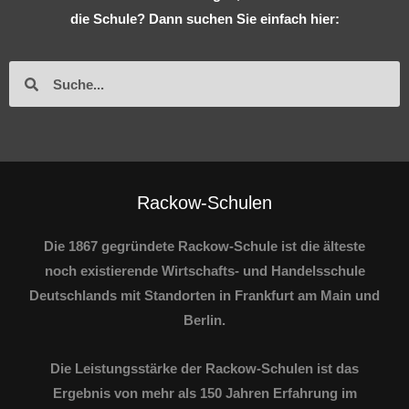
die Schule? Dann suchen Sie einfach hier:
S
S
u
u
c
c
h
h
e
e
Rackow-Schulen
Die 1867 gegründete Rackow-Schule ist die älteste
noch existierende Wirtschafts- und Handelsschule
Deutschlands mit Standorten in Frankfurt am Main und
Berlin.
Die Leistungsstärke der Rackow-Schulen ist das
Ergebnis von mehr als 150 Jahren Erfahrung im