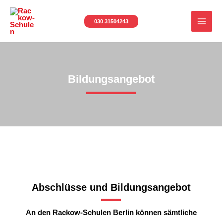
Zum
MAI
Inhalt
030 31504243
MEN
springen
Bildungsangebot
Abschlüsse und Bildungsangebot
An den Rackow-Schulen Berlin können sämtliche