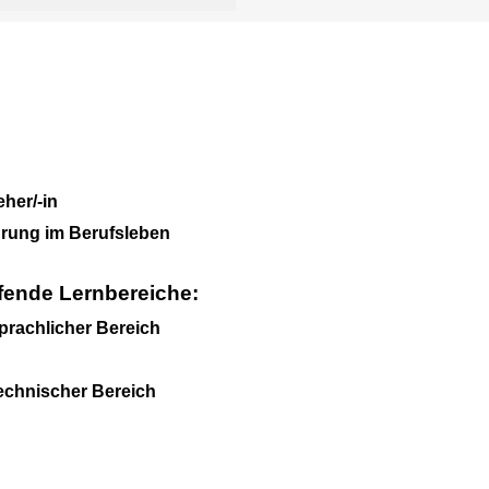
eher/-in
hrung im Berufsleben
fende Lernbereiche:
rachlicher Bereich
echnischer Bereich