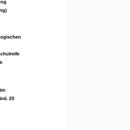
ung
ung)
gogischen
chulreife
m
h
 im
ind. 20