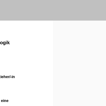
ogik
ieher/-in
 eine