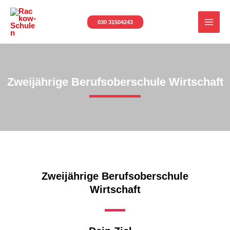
Zum
MAI
Inhalt
030 31504243
MEN
springen
Zweijährige Berufsoberschule Wirtschaft
Zweijährige Berufsoberschule
Wirtschaft