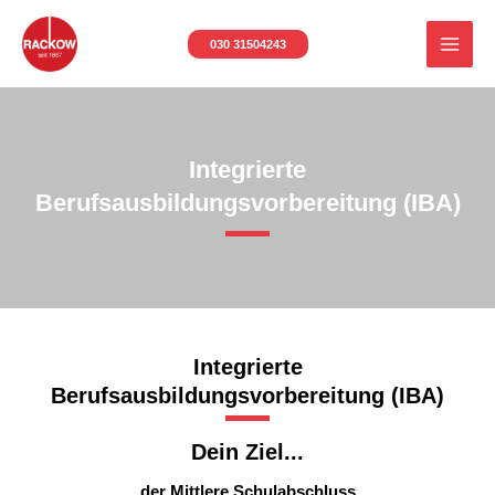
Zum
MAI
Inhalt
030 31504243
MEN
springen
Integrierte
Berufsausbildungsvorbereitung (IBA)
Integrierte
Berufsausbildungsvorbereitung (IBA)
Dein Ziel...
der Mittlere Schulabschluss